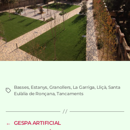
Basses
,
Estanys
,
Granollers
,
La Garriga
,
Lliçà
,
Santa
Etiquetes
Eulàlia de Ronçana
,
Tancaments
←
GESPA ARTIFICIAL