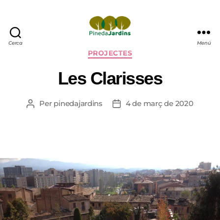
pinedajardins
Cerca
Menú
Categories
PROJECTES
Les Clarisses
Per
pinedajardins
4 de març de 2020
Autor
Data
de
de
l'entrada
l'entrada